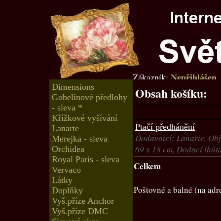
Zákazník:
Nepřihlášen
Dimensions
Obsah košíku:
Gobelínové předlohy
- sleva *
Křížkové vyšívání
Ptačí předhánění
Lanarte
Dodavatel: Lanarte, Obj
Merejka - sleva
69 x 18 cm, Dodací lhůt
Orchidea
Royal Paris - sleva
Celkem
Vervaco
Látky
Poštovné a balné (na adr
Doplňky
Vyš.příze Anchor
Vyš.příze DMC