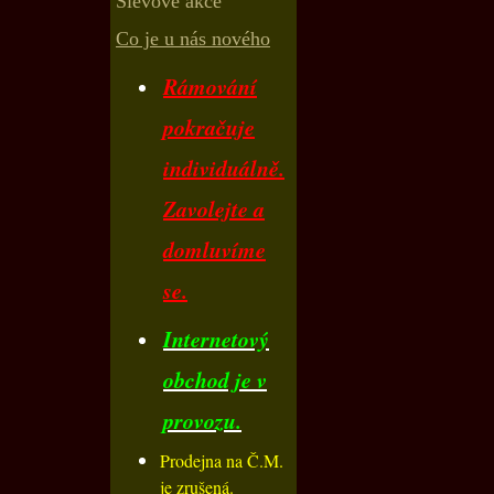
Slevové akce
Co je u nás nového
Rámování
pokračuje
individuálně.
Zavolejte a
domluvíme
se.
Internetový
obchod je v
provozu.
Prodejna na Č.M.
je zrušená.