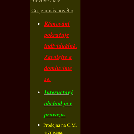
Slevové akce
Co je u nás nového
Rámování
pokračuje
individuálně.
Zavolejte a
domluvíme
se.
Internetový
obchod je v
provozu.
Prodejna na Č.M.
je zrušená.