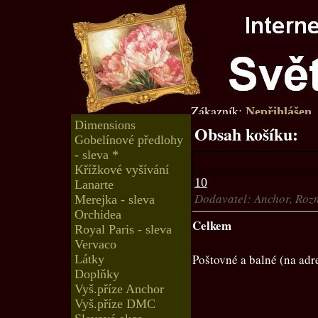
Zákazník:
Nepřihlášen
Dimensions
Obsah košíku:
Gobelínové předlohy
- sleva *
Křížkové vyšívání
10
Lanarte
Dodavatel: Anchor, Roz
Merejka - sleva
Orchidea
Celkem
Royal Paris - sleva
Vervaco
Poštovné a balné (na adr
Látky
Doplňky
Vyš.příze Anchor
Vyš.příze DMC