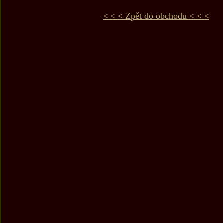
< < < Zpět do obchodu < < <