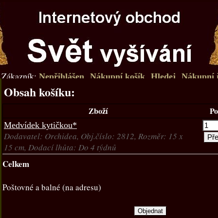
Zákazník:
Nepřihlášen
Nákupní košík
Hledej
Nákupní 
Obsah košíku:
Zboží
Po
Medvídek kytičkou*
Dodavatel: Orchidea, Obj.číslo: 2812, Rozměr: 15 x
15 cm, Dodací lhůta: Do 4 týdnů
Celkem
Poštovné a balné (na adresu)