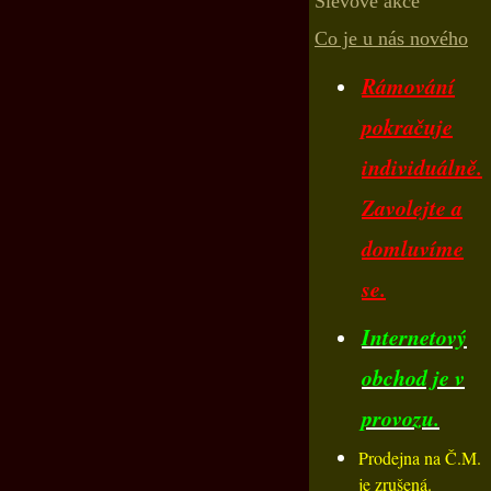
Slevové akce
Co je u nás nového
Rámování
pokračuje
individuálně.
Zavolejte a
domluvíme
se.
Internetový
obchod je v
provozu.
Prodejna na Č.M.
je zrušená.