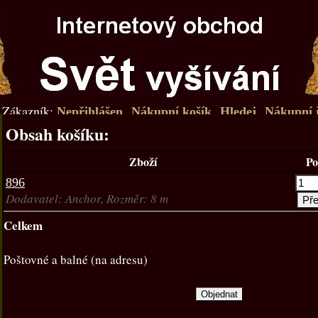
Zákazník:
Nepřihlášen
Nákupní košík
Hledej
Nákupní 
Obsah košíku:
Zboží
Po
896
Dodavatel: Anchor, Rozměr: 8 m
Celkem
Poštovné a balné (na adresu)