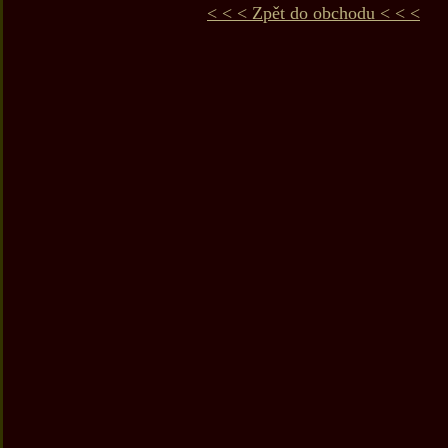
< < < Zpět do obchodu < < <