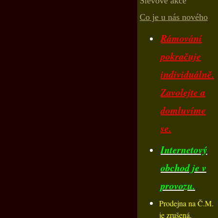
Slevové akce
Co je u nás nového
Rámování
pokračuje
individuálně.
Zavolejte a
domluvíme
se.
Internetový
obchod je v
provozu.
Prodejna na Č.M.
je zrušená.