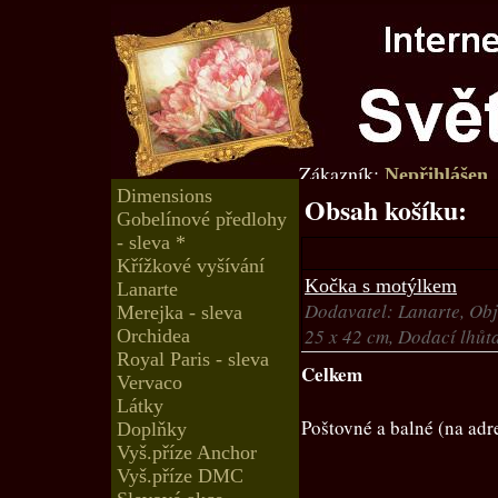
Zákazník:
Nepřihlášen
Dimensions
Obsah košíku:
Gobelínové předlohy
- sleva *
Křížkové vyšívání
Kočka s motýlkem
Lanarte
Dodavatel: Lanarte, Obj
Merejka - sleva
25 x 42 cm, Dodací lhůt
Orchidea
Royal Paris - sleva
Celkem
Vervaco
Látky
Poštovné a balné (na adr
Doplňky
Vyš.příze Anchor
Vyš.příze DMC