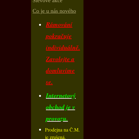
Slevové akce
Co je u nás nového
Rámování
pokračuje
individuálně.
Zavolejte a
domluvíme
se.
Internetový
obchod je v
provozu.
Prodejna na Č.M.
je zrušená.