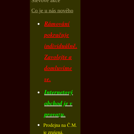
Slevové akce
Co je u nás nového
Rámování
pokračuje
individuálně.
Zavolejte a
domluvíme
se.
Internetový
obchod je v
provozu.
Prodejna na Č.M.
je zrušená.