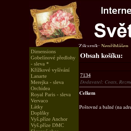
Zákazník:
Nepřihlášen
Dimensions
Obsah košíku:
Gobelínové předlohy
- sleva *
Křížkové vyšívání
7134
Lanarte
Dodavatel: Coats, Rozm
Merejka - sleva
Orchidea
Celkem
Royal Paris - sleva
Vervaco
Poštovné a balné (na adr
Látky
Doplňky
Vyš.příze Anchor
Vyš.příze DMC