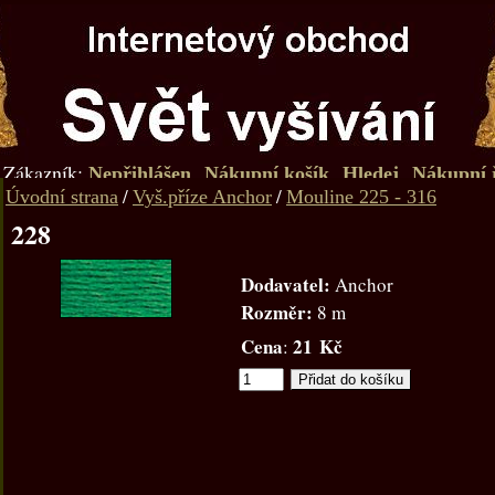
Zákazník:
Nepřihlášen
Nákupní košík
Hledej
Nákupní 
/
/
Úvodní strana
Vyš.příze Anchor
Mouline 225 - 316
228
Dodavatel:
Anchor
Rozměr:
8 m
Cena
21 Kč
: