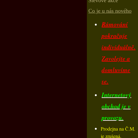
Slevové akce
Co je u nás nového
Rámování
pokračuje
individuálně.
Zavolejte a
domluvíme
se.
Internetový
obchod je v
provozu.
Prodejna na Č.M.
je zrušená.