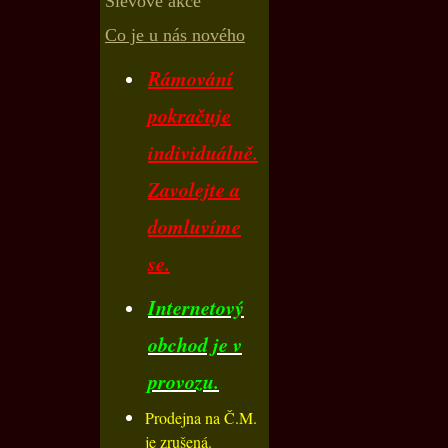
Slevové akce
Co je u nás nového
Rámování
pokračuje
individuálně.
Zavolejte a
domluvíme
se.
Internetový
obchod je v
provozu.
Prodejna na Č.M.
je zrušená.