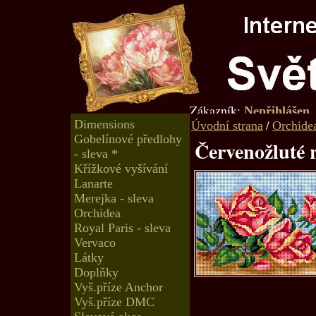
Zákazník:
Nepřihlášen
Dimensions
/
Úvodní strana
Orchide
Gobelínové předlohy
Červenožluté 
- sleva *
Křížkové vyšívání
Lanarte
Merejka - sleva
Orchidea
Royal Paris - sleva
Vervaco
Látky
Doplňky
Vyš.příze Anchor
Vyš.příze DMC