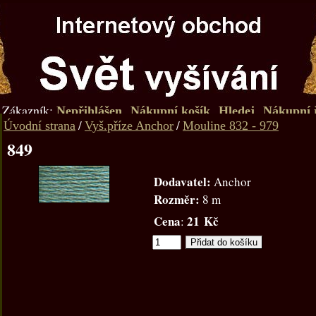
Zákazník:
Nepřihlášen
Nákupní košík
Hledej
Nákupní 
/
/
Úvodní strana
Vyš.příze Anchor
Mouline 832 - 979
849
Dodavatel:
Anchor
Rozměr:
8 m
Cena
21 Kč
: