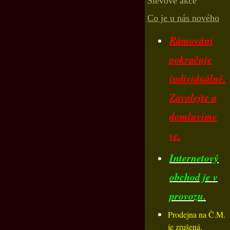
Slevové akce
Co je u nás nového
Rámování
pokračuje
individuálně.
Zavolejte a
domluvíme
se.
Internetový
obchod je v
provozu.
Prodejna na Č.M.
je zrušená.