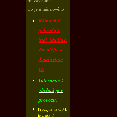
Slevové akce
Co je u nás nového
Rámování
pokračuje
individuálně.
Zavolejte a
domluvíme
se.
Internetový
obchod je v
provozu.
Prodejna na Č.M.
je zrušená.