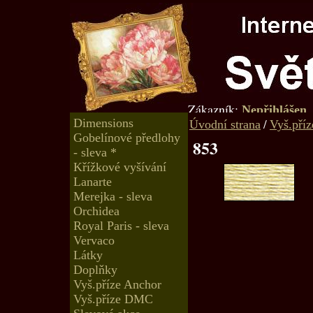
Zákazník:
Nepřihlášen
Dimensions
/
Úvodní strana
Vyš.pří
Gobelínové předlohy
853
- sleva *
Křížkové vyšívání
Lanarte
Merejka - sleva
Orchidea
Royal Paris - sleva
Vervaco
Látky
Doplňky
Vyš.příze Anchor
Vyš.příze DMC