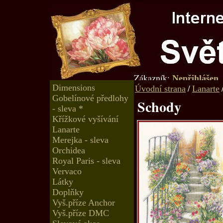
Zákazník:
Nepřihlášen
Dimensions
/
Úvodní strana
Lanarte
Gobelínové předlohy
Schody
- sleva *
Křížkové vyšívání
Lanarte
Merejka - sleva
Orchidea
Royal Paris - sleva
Vervaco
Látky
Doplňky
Vyš.příze Anchor
Vyš.příze DMC