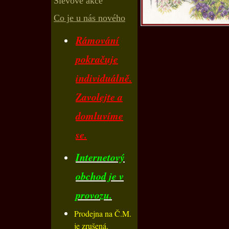
Slevové akce
Co je u nás nového
Rámování
pokračuje
individuálně.
Zavolejte a
domluvíme
se.
Internetový
obchod je v
provozu.
Prodejna na Č.M.
je zrušená.