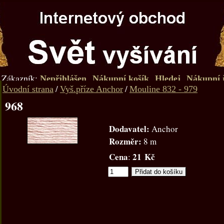
Zákazník:
Nepřihlášen
Nákupní košík
Hledej
Nákupní 
/
/
Úvodní strana
Vyš.příze Anchor
Mouline 832 - 979
968
Dodavatel:
Anchor
Rozměr:
8 m
Cena
21 Kč
: