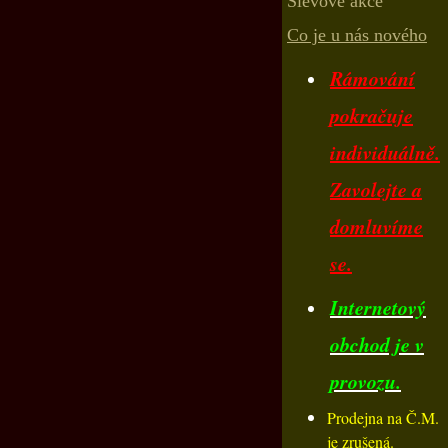
Slevové akce
Co je u nás nového
Rámování
pokračuje
individuálně.
Zavolejte a
domluvíme
se.
Internetový
obchod je v
provozu.
Prodejna na Č.M.
je zrušená.