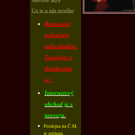
Slevové akce
Co je u nás nového
Rámování
pokračuje
individuálně.
Zavolejte a
domluvíme
se.
Internetový
obchod je v
provozu.
Prodejna na Č.M.
je zrušená.