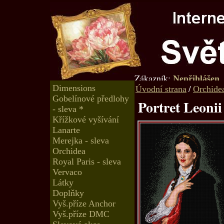
Zákazník:
Nepřihlášen
Dimensions
/
Úvodní strana
Orchide
Gobelínové předlohy
Portret Leoni
- sleva *
Křížkové vyšívání
Lanarte
Merejka - sleva
Orchidea
Royal Paris - sleva
Vervaco
Látky
Doplňky
Vyš.příze Anchor
Vyš.příze DMC