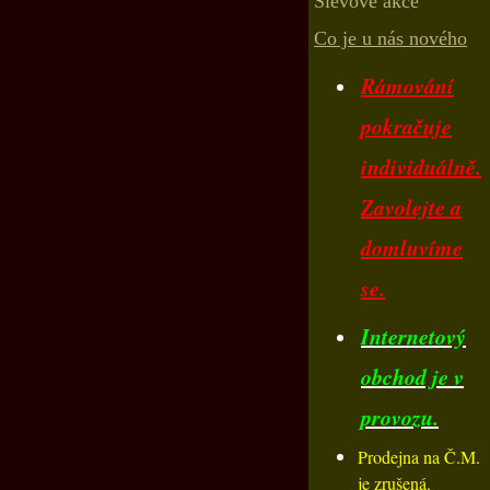
Slevové akce
Co je u nás nového
Rámování
pokračuje
individuálně.
Zavolejte a
domluvíme
se.
Internetový
obchod je v
provozu.
Prodejna na Č.M.
je zrušená.