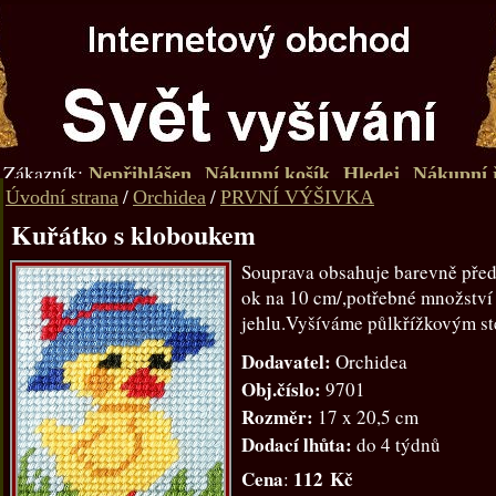
Zákazník:
Nepřihlášen
Nákupní košík
Hledej
Nákupní 
/
/
Úvodní strana
Orchidea
PRVNÍ VÝŠIVKA
Kuřátko s kloboukem
Souprava obsahuje barevně před
ok na 10 cm/,potřebné množství 
jehlu.Vyšíváme půlkřížkovým s
Dodavatel:
Orchidea
Obj.číslo:
9701
Rozměr:
17 x 20,5 cm
Dodací lhůta:
do 4 týdnů
Cena
112 Kč
: