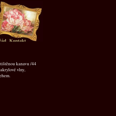
řád
Kontakt
tištěnou kanavu /44
akrylové vlny,
tehem.