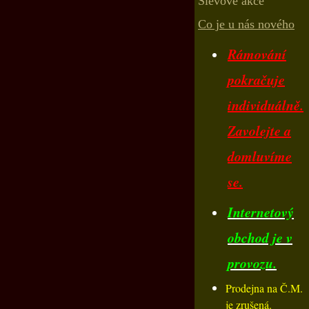
Slevové akce
Co je u nás nového
Rámování
pokračuje
individuálně.
Zavolejte a
domluvíme
se.
Internetový
obchod je v
provozu.
Prodejna na Č.M.
je zrušená.