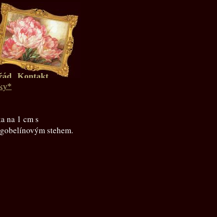
řád
Kontakt
ky*
ka na 1 cm s
 gobelínovým stehem.