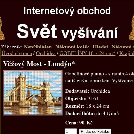
Zákazník:
Nepřihlášen
Nákupní košík
Hledej
Nákupní 
/
/
/
Úvodní strana
Orchidea
GOBELÍNY 18 x 24 cm*
Krajin
Věžový Most - Londýn*
Gobelínové plátno - stramín 4 o
natištěným obrázkem.Vyšíváme
Dodavatel:
Orchidea
Obj.číslo:
3161
Rozměr:
18 x 24 cm
Dodací lhůta:
do 4 týdnů
Cena
90 Kč
: