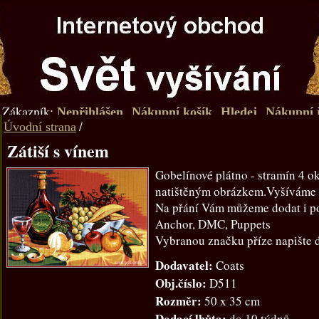
Zákazník:
Nepřihlášen
Nákupní košík
Hledej
Nákupní 
/
Úvodní strana
Zátiší s vínem
Gobelínové plátno - stramín 4 o
natištěným obrázkem.Vyšíváme
Na přání Vám můžeme dodat i po
Anchor, DMC, Puppets
Vybranou značku příze napište
Dodavatel:
Coats
Obj.číslo:
D511
Rozměr:
50 x 35 cm
Dodací lhůta:
do 10 týdnů