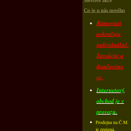
Slevové akce
Co je u nás nového
Rámování
pokračuje
individuálně.
Zavolejte a
domluvíme
se.
Internetový
obchod je v
provozu.
Prodejna na Č.M.
je zrušená.