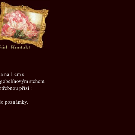
řád
Kontakt
ka na 1 cm s
 gobelínovým stehem.
třebnou přízi :
 do poznámky.