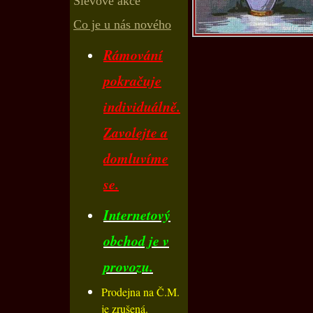
Slevové akce
Co je u nás nového
Rámování
pokračuje
individuálně.
Zavolejte a
domluvíme
se.
Internetový
obchod je v
provozu.
Prodejna na Č.M.
je zrušená.