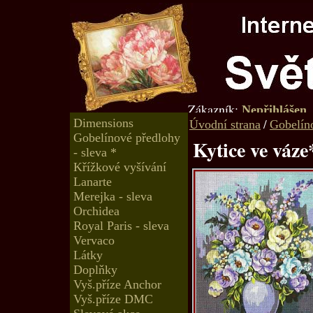
Zákazník:
Nepřihlášen
Dimensions
/
Úvodní strana
Gobelíno
Gobelínové předlohy
Kytice ve váze
- sleva *
Křížkové vyšívání
Lanarte
Merejka - sleva
Orchidea
Royal Paris - sleva
Vervaco
Látky
Doplňky
Vyš.příze Anchor
Vyš.příze DMC