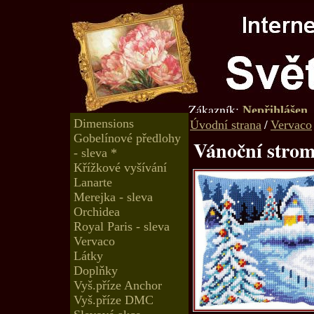
Zákazník:
Nepřihlášen
Dimensions
/
Úvodní strana
Vervaco
Gobelínové předlohy
Vánoční stro
- sleva *
Křížkové vyšívání
Lanarte
Merejka - sleva
Orchidea
Royal Paris - sleva
Vervaco
Látky
Doplňky
Vyš.příze Anchor
Vyš.příze DMC