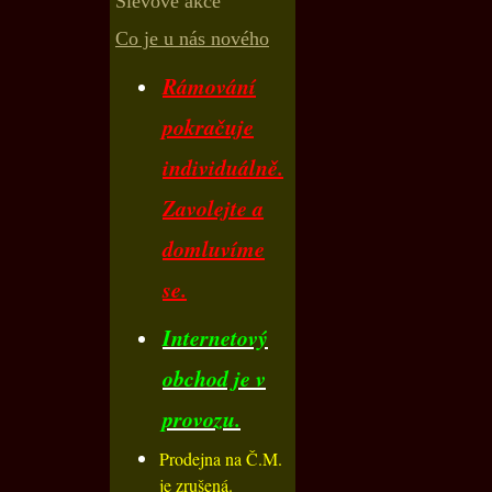
Slevové akce
Co je u nás nového
Rámování
pokračuje
individuálně.
Zavolejte a
domluvíme
se.
Internetový
obchod je v
provozu.
Prodejna na Č.M.
je zrušená.