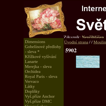
Zákazník:
Nepřihlášen
Dimensions
/
/
Úvodní strana
Moulin
Gobelínové předlohy
5902
- sleva *
Křížkové vyšívání
Lanarte
Merejka - sleva
Orchidea
Royal Paris - sleva
Vervaco
Látky
Doplňky
Vyš.příze Anchor
Vyš.příze DMC