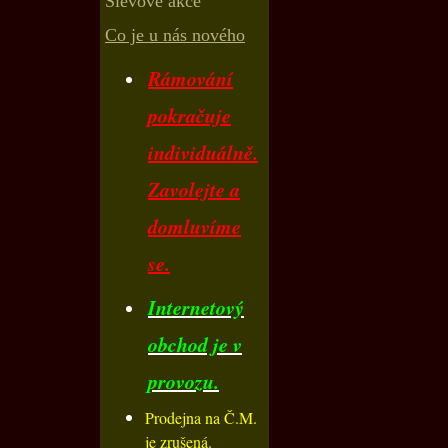
Slevové akce
Co je u nás nového
Rámování
pokračuje
individuálně.
Zavolejte a
domluvíme
se.
Internetový
obchod je v
provozu.
Prodejna na Č.M.
je zrušená.