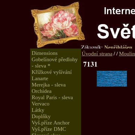
Zákazník:
Nepřihlášen
Dimensions
/
/
Úvodní strana
Moulin
Gobelínové předlohy
7131
- sleva *
Křížkové vyšívání
Lanarte
Merejka - sleva
Orchidea
Royal Paris - sleva
Vervaco
Látky
Doplňky
Vyš.příze Anchor
Vyš.příze DMC