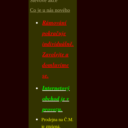
Slevové akce
Co je u nás nového
Rámování
pokračuje
individuálně.
Zavolejte a
domluvíme
se.
Internetový
obchod je v
provozu.
Prodejna na Č.M.
je zrušená.