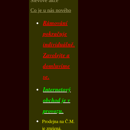
Slevové akce
Co je u nás nového
Rámování
pokračuje
individuálně.
Zavolejte a
domluvíme
se.
Internetový
obchod je v
provozu.
Prodejna na Č.M.
je zrušená.