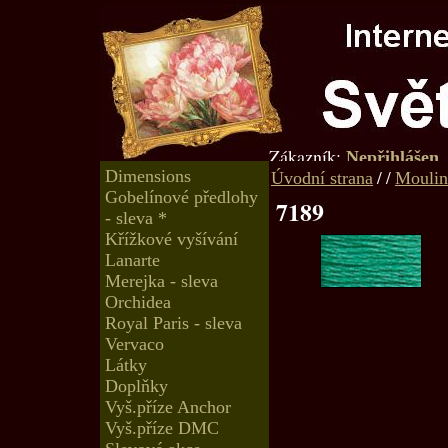
Zákazník:
Nepřihlášen
Dimensions
/
/
Úvodní strana
Moulin
Gobelínové předlohy
7189
- sleva *
Křížkové vyšívání
Lanarte
Merejka - sleva
Orchidea
Royal Paris - sleva
Vervaco
Látky
Doplňky
Vyš.příze Anchor
Vyš.příze DMC