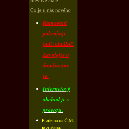
Slevové akce
Co je u nás nového
Rámování
pokračuje
individuálně.
Zavolejte a
domluvíme
se.
Internetový
obchod je v
provozu.
Prodejna na Č.M.
je zrušená.