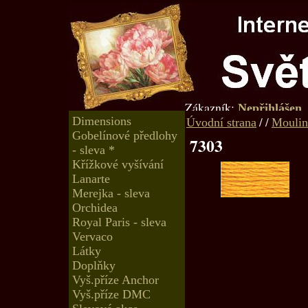
Zákazník:
Nepřihlášen
Dimensions
/
/
Úvodní strana
Moulin
Gobelínové předlohy
7303
- sleva *
Křížkové vyšívání
Lanarte
Merejka - sleva
Orchidea
Royal Paris - sleva
Vervaco
Látky
Doplňky
Vyš.příze Anchor
Vyš.příze DMC