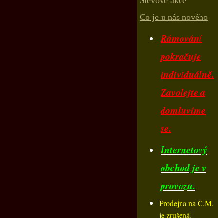
Slevové akce
Co je u nás nového
Rámování
pokračuje
individuálně.
Zavolejte a
domluvíme
se.
Internetový
obchod je v
provozu.
Prodejna na Č.M.
je zrušená.