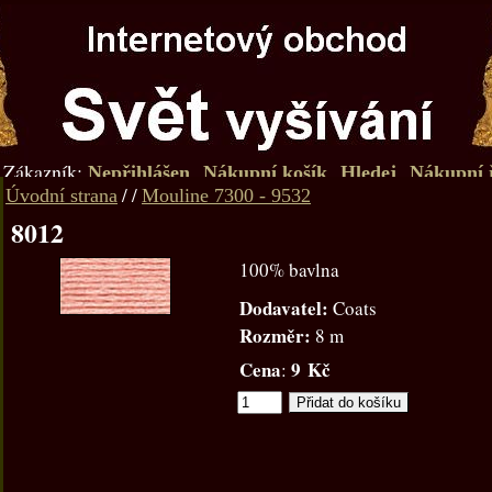
Zákazník:
Nepřihlášen
Nákupní košík
Hledej
Nákupní 
/
/
Úvodní strana
Mouline 7300 - 9532
8012
100% bavlna
Dodavatel:
Coats
Rozměr:
8 m
Cena
9 Kč
: