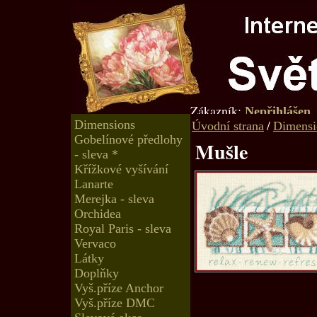
Zákazník:
Nepřihlášen
Dimensions
/
Úvodní strana
Dimensi
Gobelínové předlohy
Mušle
- sleva *
Křížkové vyšívání
Lanarte
Merejka - sleva
Orchidea
Royal Paris - sleva
Vervaco
Látky
Doplňky
Vyš.příze Anchor
Vyš.příze DMC