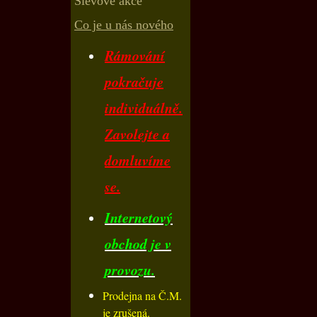
Slevové akce
Co je u nás nového
Rámování
pokračuje
individuálně.
Zavolejte a
domluvíme
se.
Internetový
obchod je v
provozu.
Prodejna na Č.M.
je zrušená.