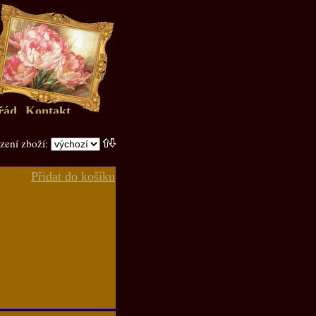
řád
Kontakt
zení zboží:
Přidat do košíku