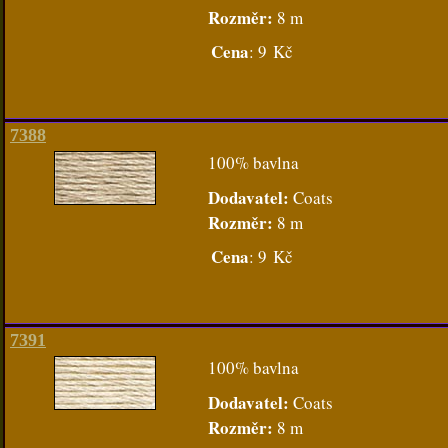
Rozměr:
8 m
Cena
:
9 Kč
7388
100% bavlna
Dodavatel:
Coats
Rozměr:
8 m
Cena
:
9 Kč
7391
100% bavlna
Dodavatel:
Coats
Rozměr:
8 m