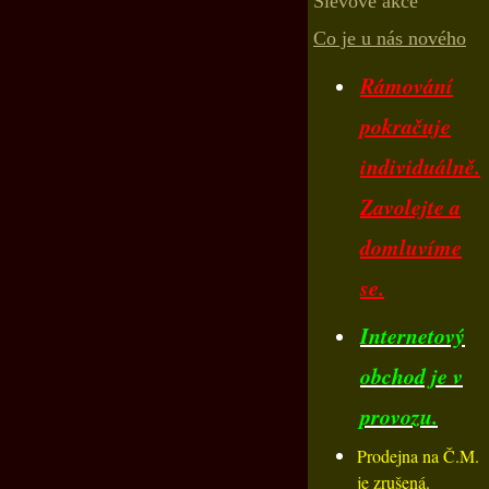
Slevové akce
Co je u nás nového
Rámování
pokračuje
individuálně.
Zavolejte a
domluvíme
se.
Internetový
obchod je v
provozu.
Prodejna na Č.M.
je zrušená.