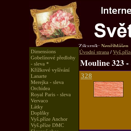
Zákazník:
Nepřihlášen
Dimensions
/
Úvodní strana
Vyš.pří
Gobelínové předlohy
Mouline 323 -
- sleva *
Křížkové vyšívání
328
Lanarte
Merejka - sleva
Orchidea
Royal Paris - sleva
Vervaco
Látky
Doplňky
Vyš.příze Anchor
Vyš.příze DMC