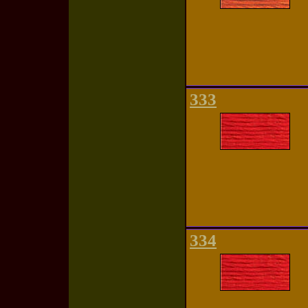
333
334