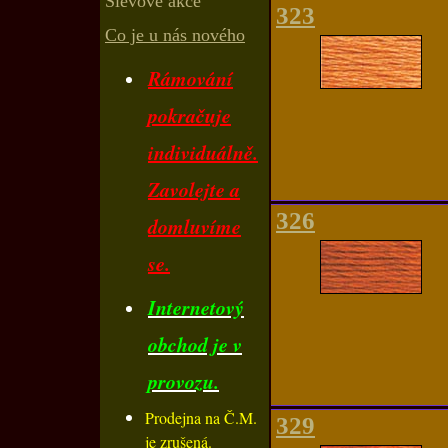
Slevové akce
323
Co je u nás nového
Rámování
pokračuje
individuálně.
Zavolejte a
326
domluvíme
se.
Internetový
obchod je v
provozu.
Prodejna na Č.M.
329
je zrušená.