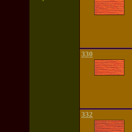
330
332