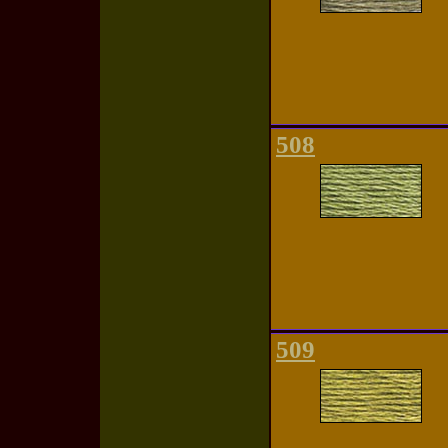
508
509