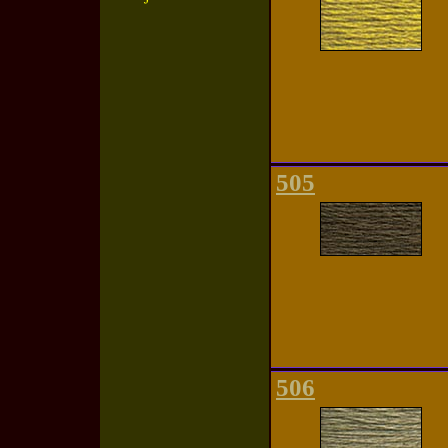
505
506