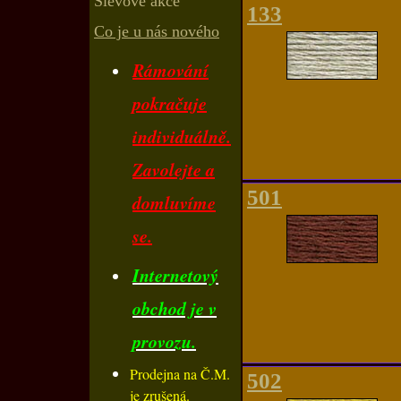
Slevové akce
133
Co je u nás nového
Rámování
pokračuje
individuálně.
Zavolejte a
501
domluvíme
se.
Internetový
obchod je v
provozu.
Prodejna na Č.M.
502
je zrušená.