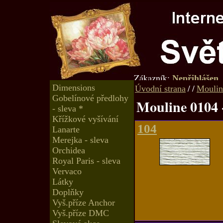
Zákazník:
Nepřihlášen
Dimensions
/
/
Úvodní strana
Moulin
Gobelínové předlohy
Mouline 0104 
- sleva *
Křížkové vyšívání
104
Lanarte
Merejka - sleva
Orchidea
Royal Paris - sleva
Vervaco
Látky
Doplňky
Vyš.příze Anchor
Vyš.příze DMC